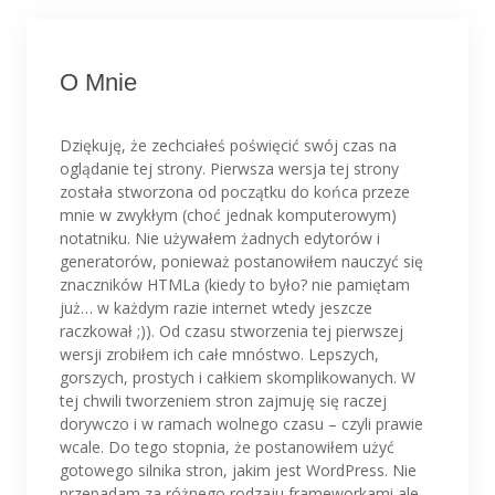
O Mnie
Dziękuję, że zechciałeś poświęcić swój czas na
oglądanie tej strony. Pierwsza wersja tej strony
została stworzona od początku do końca przeze
mnie w zwykłym (choć jednak komputerowym)
notatniku. Nie używałem żadnych edytorów i
generatorów, ponieważ postanowiłem nauczyć się
znaczników HTMLa (kiedy to było? nie pamiętam
już… w każdym razie internet wtedy jeszcze
raczkował ;)). Od czasu stworzenia tej pierwszej
wersji zrobiłem ich całe mnóstwo. Lepszych,
gorszych, prostych i całkiem skomplikowanych. W
tej chwili tworzeniem stron zajmuję się raczej
dorywczo i w ramach wolnego czasu – czyli prawie
wcale. Do tego stopnia, że postanowiłem użyć
gotowego silnika stron, jakim jest WordPress. Nie
przepadam za różnego rodzaju frameworkami ale