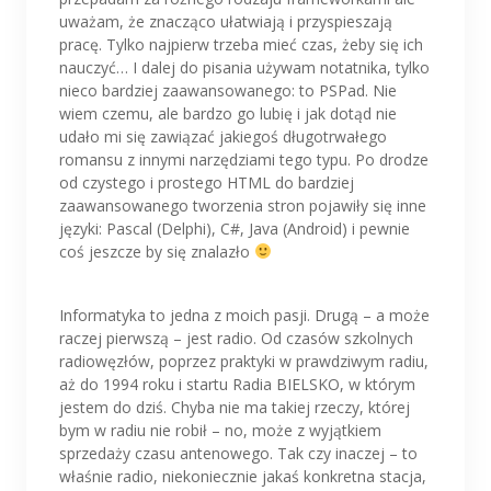
uważam, że znacząco ułatwiają i przyspieszają
pracę. Tylko najpierw trzeba mieć czas, żeby się ich
nauczyć… I dalej do pisania używam notatnika, tylko
nieco bardziej zaawansowanego: to PSPad. Nie
wiem czemu, ale bardzo go lubię i jak dotąd nie
udało mi się zawiązać jakiegoś długotrwałego
romansu z innymi narzędziami tego typu. Po drodze
od czystego i prostego HTML do bardziej
zaawansowanego tworzenia stron pojawiły się inne
języki: Pascal (Delphi), C#, Java (Android) i pewnie
coś jeszcze by się znalazło
Informatyka to jedna z moich pasji. Drugą – a może
raczej pierwszą – jest radio. Od czasów szkolnych
radiowęzłów, poprzez praktyki w prawdziwym radiu,
aż do 1994 roku i startu Radia BIELSKO, w którym
jestem do dziś. Chyba nie ma takiej rzeczy, której
bym w radiu nie robił – no, może z wyjątkiem
sprzedaży czasu antenowego. Tak czy inaczej – to
właśnie radio, niekoniecznie jakaś konkretna stacja,